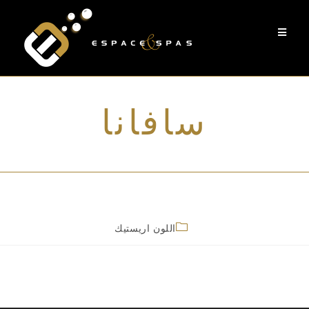
سافانا
اللون اريستيك