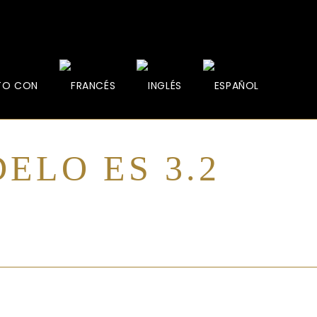
TO CON
ELO ES 3.2