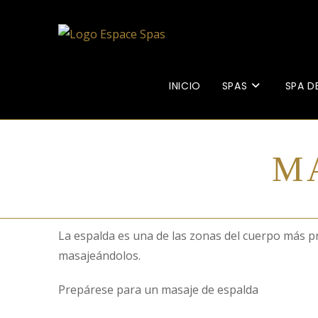
INICIO
SPAS
SPA D
M
La espalda es una de las zonas del cuerpo más pr
masajeándolos.
Prepárese para un masaje de espalda